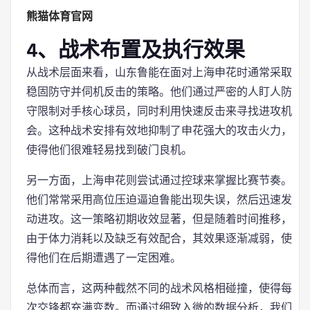
熊猫体育官网
4、战术布置及执行效果
从战术层面来看，山东鲁能在面对上海申花时通常采取
稳固防守并伺机反击的策略。他们通过严密的人盯人防
守限制对手核心球员，同时利用快速反击来寻找进攻机
会。这种战术安排有效地抑制了申花强大的攻击火力，
使得他们很难轻易找到破门良机。
另一方面，上海申花则尝试通过控球来掌握比赛节奏。
他们常常采用高位压迫逼迫鲁能出现失误，然后迅速发
动进攻。这一策略初期收效显著，但是随着时间推移，
由于体力消耗以及缺乏有效配合，其效果逐渐减弱，使
得他们在后期遭遇了一定困难。
总体而言，这两种截然不同的战术风格相碰撞，使得每
次交锋都充满变数。而通过细致入微的数据分析，我们