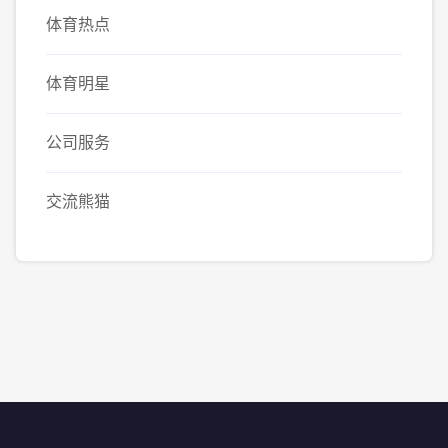
体育热点
体育明星
公司服务
交流熊猫