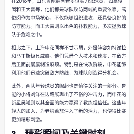
在2016年，山东鲁能拥有着多位实力派球员，如蒿俊
闵和王大雷等，他们都是球队攻防两端的重要依靠。蒿
俊闵作为中场核心，不仅能够组织进攻，还具备良好的
防守能力。而王大雷则以出色的扑救能力，多次拯救球
队于危难之中。
相比之下，上海申花同样不甘示弱，外援阵容如特谢拉
和马丁斯极具威胁。他们凭借个人技术和速度，在敌方
后卫面前屡屡制造麻烦。特别是在快攻阶段，申花能够
利用他们迅速突破敌方防线，为球队创造得分机会。
此外，两队年轻球员的崛起也是值得关注的一部分。鲁
能的小将刘洋在边路展现出了不俗的冲击力，而申花的
新星吴曦则以其全面的能力赢得了教练组信任。这些年
轻人的加入，为老牌劲旅注入了新的活力，也使得比赛
更加精彩刺激。
3、精彩瞬间及关键时刻