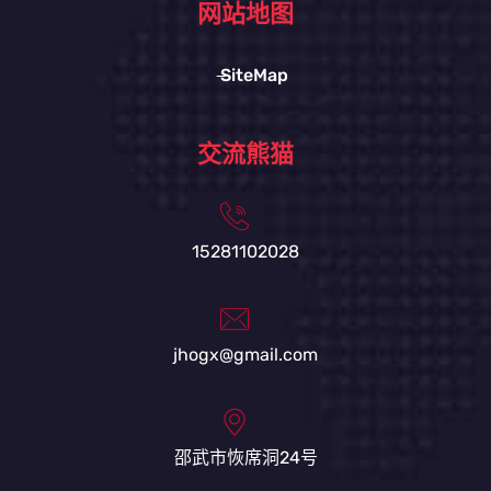
网站地图
SiteMap
交流熊猫
15281102028
jhogx@gmail.com
邵武市恢席洞24号