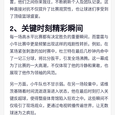
置，他们之间你来我往，不断刷新个人及团队记录。这
种直接对抗不仅提升了比赛观赏性，也让球迷们享受到
了顶级篮球盛宴。
2、关键时刻精彩瞬间
每一场高水平比赛都有决定胜负的重要瞬间，而雷霆与
小牛比赛中更是频繁出现这样的戏剧性转折。例如，在
某场紧张刺激的加时赛中，杜兰特在最后几秒钟内命中
了一记三分球，将比分扳平，引发全场沸腾。这一幕成
为了比赛的一大高潮，不仅体现了他的冷静和果敢，也
展现了他作为领袖的风范。
另一方面，小牛队也不甘示弱。在另一场较量中，诺维
茨基随着时间流逝逐渐进入状态，他在最后时刻打入关
键反超球，使得整座体育馆陷入狂欢之中。这些瞬间不
仅吸引了现场观众，更通过电视转播传遍世界，让无数
球迷为之疯狂。