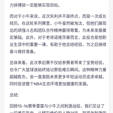
力拼搏就一定能够实现目标。
而对于小牛来说，这次失利并不是终点，而是一次成长
经历。在这轮系列赛里，小牛虽然被淘汰，但他们展现
出的顽强斗志和团队合作精神赢得尊重，为未来发展奠
定基础。此外，对于老将诺维茨基而言，此役也是他职
业生涯中的重要一课，有助于他总结经验，为之后继续
奋斗做好准备。
总体来看，此次季后赛不仅给参赛者带来了宝贵经验，
也令广大篮球迷始终铭记那些难忘瞬间。这种精神力量
超越胜负，会一直激励未来更多年轻运动员追求卓越，
同时促进整个NBA生态环境更加健康的发展。
总结：
回顾15-16赛季雷霆与小牛之间刺激战役，我们见证了