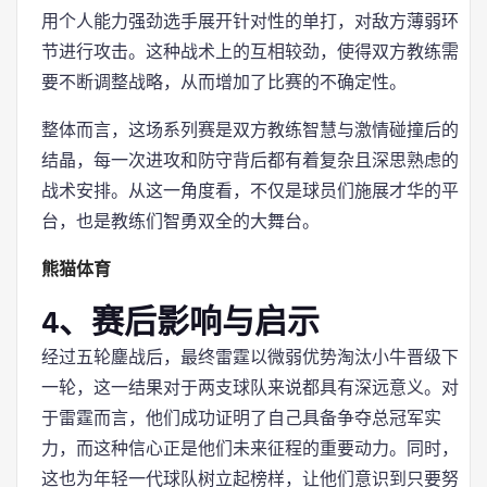
用个人能力强劲选手展开针对性的单打，对敌方薄弱环
节进行攻击。这种战术上的互相较劲，使得双方教练需
要不断调整战略，从而增加了比赛的不确定性。
整体而言，这场系列赛是双方教练智慧与激情碰撞后的
结晶，每一次进攻和防守背后都有着复杂且深思熟虑的
战术安排。从这一角度看，不仅是球员们施展才华的平
台，也是教练们智勇双全的大舞台。
熊猫体育
4、赛后影响与启示
经过五轮鏖战后，最终雷霆以微弱优势淘汰小牛晋级下
一轮，这一结果对于两支球队来说都具有深远意义。对
于雷霆而言，他们成功证明了自己具备争夺总冠军实
力，而这种信心正是他们未来征程的重要动力。同时，
这也为年轻一代球队树立起榜样，让他们意识到只要努