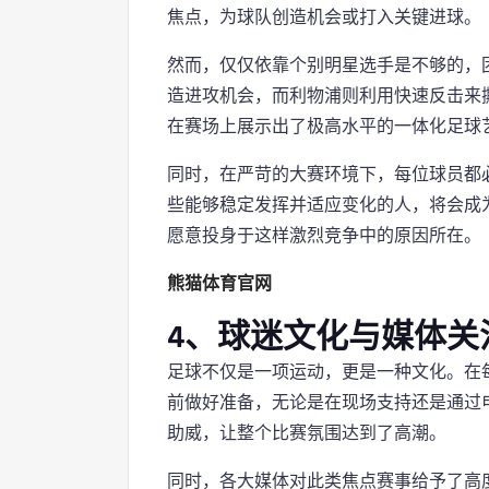
焦点，为球队创造机会或打入关键进球。
然而，仅仅依靠个别明星选手是不够的，
造进攻机会，而利物浦则利用快速反击来
在赛场上展示出了极高水平的一体化足球
同时，在严苛的大赛环境下，每位球员都
些能够稳定发挥并适应变化的人，将会成
愿意投身于这样激烈竞争中的原因所在。
熊猫体育官网
4、球迷文化与媒体关
足球不仅是一项运动，更是一种文化。在
前做好准备，无论是在现场支持还是通过
助威，让整个比赛氛围达到了高潮。
同时，各大媒体对此类焦点赛事给予了高