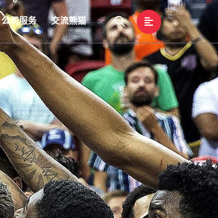
公司服务
交流熊猫