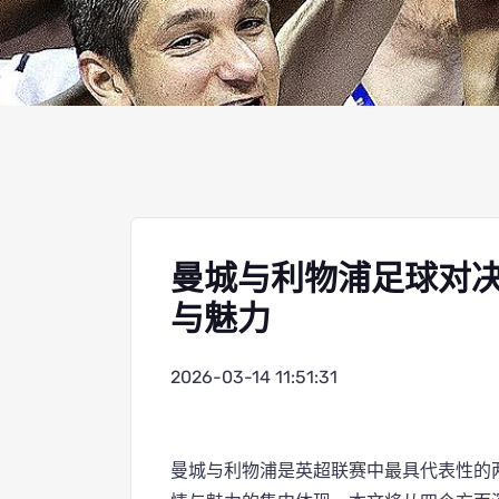
曼城与利物浦足球对
与魅力
2026-03-14 11:51:31
曼城与利物浦是英超联赛中最具代表性的