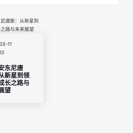
03-17
22
安东尼唐
从新星到领
成长之路与
展望