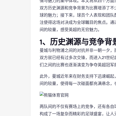
情与魅力的集中体现。本文将从四个方面
双方历史渊源和竞争背景为比赛增添了不
球的魅力；接下来，球员个人表现和团队
注使得这场对决成为全球瞩目的焦点。通
间的较量，感受英超的无穷魅力。
1、历史渊源与竞争背
曼城与利物浦之间的对抗并非一朝一夕，而
双方就已经有过多次交锋，而进入21世
们之间的比赛也逐渐演变为争夺英超冠军
此外，曼城近年来在财务支持下迅速崛起
间的较量，使得每一次碰面都充满悬念，
两队间的不仅有赛场上的竞争，还有各自
构成了一场复杂而精彩的足球盛宴，让人