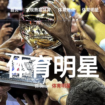
首页
发现熊猫体育
体育热点
体育明星
体育明星
首页
体育明星