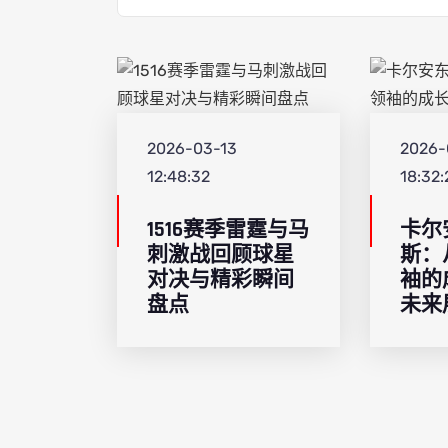
2026-03-13
2026-
12:48:32
18:32:
1516赛季雷霆与马
卡尔
刺激战回顾球星
斯：
对决与精彩瞬间
袖的
盘点
未来